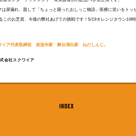
マは尿漏れ、題して「ちょっと困ったおしっこ物語」医療に笑いをトッ
するこのお芝居、今後の弊社あげての挑戦です！5/19オレンジタウン10
！
ワイア代表取締役 放送作家 舞台演出家 ねだしんじ。
式会社スクワイア
INDEX