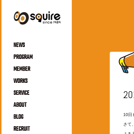
NEWS
PROGRAM
MEMBER
WORKS
20
SERVICE
ABOUT
10
BLOG
さて
RECRUIT
よる