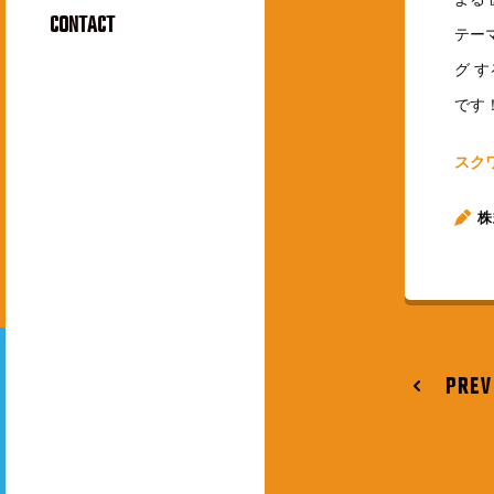
CONTACT
テー
グ 
です
スク
株
PREV