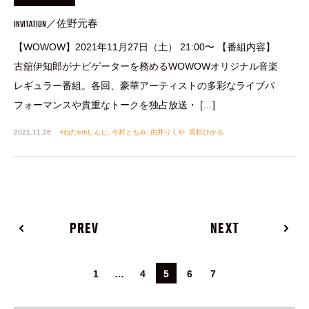
INVITATION／佐野元春
【WOWOW】2021年11月27日（土） 21:00〜 【番組内容】
古舘伊知郎がナビゲーターを務めるWOWOWオリジナル音楽
レギュラー番組。各回、豪華アーティストの多彩なライブパ
フォーマンスや貴重なトークを独占放送・ […]
2021.11.26
ねだediしんじ
,
今村ともみ
,
由井りくや
,
高杉ひかる
PREV
NEXT
1
…
4
5
6
7