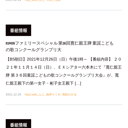
番組情報
KUMONファミリースペシャル 第36回寛仁親王牌 童謡こども
の歌コンクールグランプリ大
【BS朝日】2021年12月26日（日）午後1時～ 【番組内容】 ２０
２１年１１月１４日（日）、ＥＸシアター六本木にて『寬仁親王
牌 第３６回童謡こどもの歌コンクールグランプリ大会』が、寬
仁親王殿下の第一女子・彬子女王殿下 […]
2021.12.16
ねだediしんじ
,
由井りくや
,
高杉ひかる
番組情報