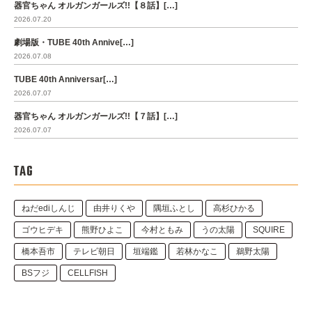
器官ちゃん オルガンガールズ!!【８話】[…]
2026.07.20
劇場版・TUBE 40th Annive[…]
2026.07.08
TUBE 40th Anniversar[…]
2026.07.07
器官ちゃん オルガンガールズ!!【７話】[…]
2026.07.07
TAG
ねだediしんじ
由井りくや
隅垣ふとし
高杉ひかる
ゴウヒデキ
熊野ひよこ
今村ともみ
うの太陽
SQUIRE
橋本吾市
テレビ朝日
垣端鑑
若林かなこ
鵜野太陽
BSフジ
CELLFISH