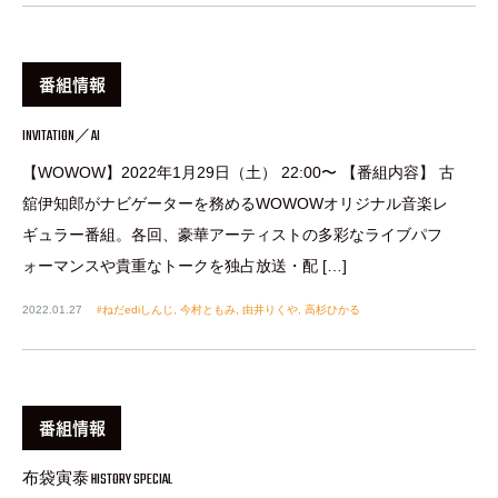
番組情報
INVITATION／AI
【WOWOW】2022年1月29日（土） 22:00〜 【番組内容】 古
舘伊知郎がナビゲーターを務めるWOWOWオリジナル音楽レ
ギュラー番組。各回、豪華アーティストの多彩なライブパフ
ォーマンスや貴重なトークを独占放送・配 […]
2022.01.27
ねだediしんじ
,
今村ともみ
,
由井りくや
,
高杉ひかる
番組情報
布袋寅泰 HISTORY SPECIAL