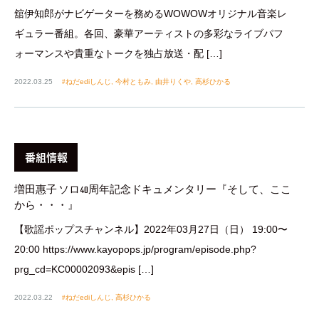
舘伊知郎がナビゲーターを務めるWOWOWオリジナル音楽レ
ギュラー番組。各回、豪華アーティストの多彩なライブパフ
ォーマンスや貴重なトークを独占放送・配 […]
2022.03.25
ねだediしんじ
,
今村ともみ
,
由井りくや
,
高杉ひかる
番組情報
増田惠子 ソロ40周年記念ドキュメンタリー『そして、ここ
から・・・』
【歌謡ポップスチャンネル】2022年03月27日（日） 19:00〜
20:00 https://www.kayopops.jp/program/episode.php?
prg_cd=KC00002093&epis […]
2022.03.22
ねだediしんじ
,
高杉ひかる