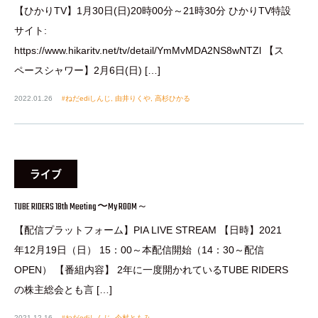
【ひかりTV】1月30日(日)20時00分～21時30分 ひかりTV特設
サイト:
https://www.hikaritv.net/tv/detail/YmMvMDA2NS8wNTZl 【ス
ペースシャワー】2月6日(日) […]
2022.01.26
ねだediしんじ
,
由井りくや
,
高杉ひかる
ライブ
TUBE RIDERS 18th Meeting 〜My ROOM～
【配信プラットフォーム】PIA LIVE STREAM 【日時】2021
年12月19日（日） 15：00～本配信開始（14：30～配信
OPEN） 【番組内容】 2年に一度開かれているTUBE RIDERS
の株主総会とも言 […]
2021.12.16
ねだediしんじ
,
今村ともみ