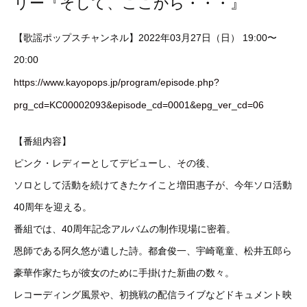
リー『そして、ここから・・・』
【歌謡ポップスチャンネル】2022年03月27日（日） 19:00〜
20:00
https://www.kayopops.jp/program/episode.php?
prg_cd=KC00002093&episode_cd=0001&epg_ver_cd=06
【番組内容】
ピンク・レディーとしてデビューし、その後、
ソロとして活動を続けてきたケイこと増田惠子が、今年ソロ活動
40周年を迎える。
番組では、40周年記念アルバムの制作現場に密着。
恩師である阿久悠が遺した詩。都倉俊一、宇崎竜童、松井五郎ら
豪華作家たちが彼女のために手掛けた新曲の数々。
レコーディング風景や、初挑戦の配信ライブなどドキュメント映