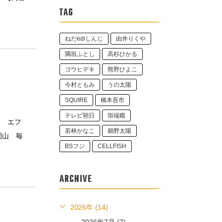
TAG
ねだediしんじ
由井りくや
隅垣ふとし
高杉ひかる
ゴウヒデキ
熊野ひよこ
今村ともみ
うの太陽
SQUIRE
橋本吾市
テレビ朝日
垣端鑑
／ エフ
若林かなこ
鵜野太陽
岡山 毎
BSフジ
CELLFISH
ARCHIVE
2026年 (14)
2026年7月 (7)