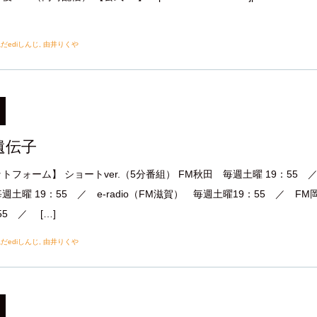
だediしんじ
,
由井りくや
遺伝子
トフォーム】 ショートver.（5分番組） FM秋田 毎週土曜 19：55 
土曜 19：55 ／ e-radio（FM滋賀） 毎週土曜19：55 ／ FM
55 ／ […]
だediしんじ
,
由井りくや