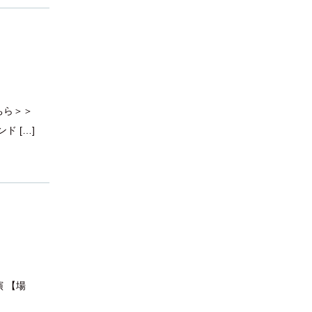
ちら＞＞
ンド […]
演 【場