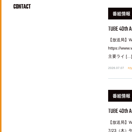
CONTACT
番組情報
TUBE 40th A
【放送局】W
https://
主要ライ […
2026.07.07
ね
番組情報
TUBE 40th A
【放送局】W
7/23（木）午後