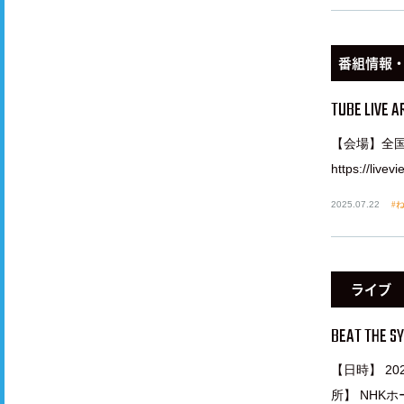
番組情報
TUBE LIVE A
【会場】全国
https://l
2025.07.22
ね
ライブ
BEAT THE S
【日時】 202
所】 NHKホール