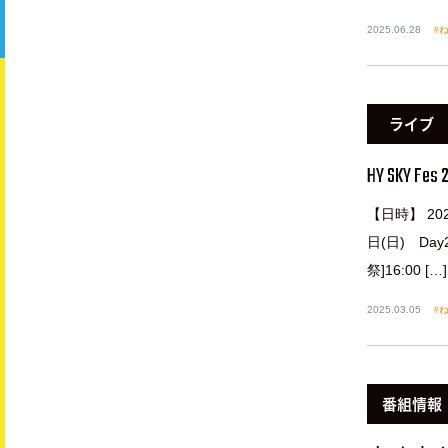
2025.06.28
ね
ライブ
HY SKY Fes 
【日時】 202
日(日) Day2
祭]16:00 […]
2025.03.05
ね
番組情報