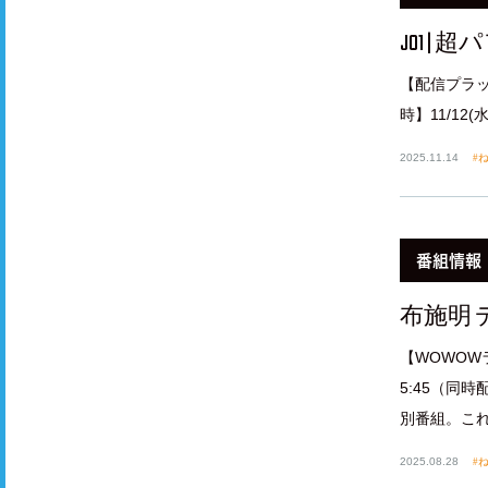
JO1 |
【配信プラットフ
時】11/12(水)
2025.11.14
ね
番組情報
布施明
【WOWOW
5:45（同
別番組。これ
2025.08.28
ね