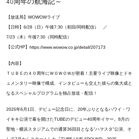
40周年の航海記～
【放送局】WOWOWライブ
【日時】6/28（日）午後7:30（初回/同時配信） ／
7/23（木）午後7:30（同時配信）
【公式HP】
https://www.wowow.co.jp/detail/207173
【内容】
ＴＵＢＥの４０周年にＷＯＷＯＷが密着！主要ライブ映像とドキ
ュメンタリー映像で構成、インタビューも交えた彼らの集大成と
なるスペシャルプログラムを独占放送・配信！
2025年6月1日、デビュー記念日に、20年ぶりとなるハワイ・ワ
イキキ公演で幕を開けたTUBEのデビュー40周年イヤー。8月の
聖地・横浜スタジアムでの通算36回目となる“ハマスタ”公演、そ