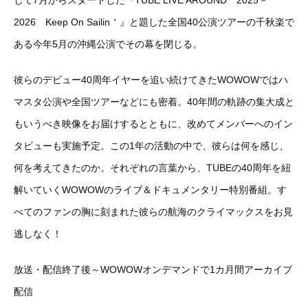
して7月からスタートした『TUBE LIVE AROUND 2025－
2026 Keep On Sailin＇』と題した全国40公演ツアーの千秋楽で
ある今年5月の沖縄公演でその幕を閉じる。
彼らのデビュー40周年イヤーを追い続けてきたWOWOWではハ
マスタ公演や全国ツアーなどにも密着。40年間の軌跡の集大成と
もいうべき映像をお届けするとともに、改めてメンバーへのイン
タビューも実施予定。この1年の活動の中で、彼らは何を感じ、
何を考えてきたのか。それぞれの言葉から、TUBEの40周年を紐
解いていくWOWOWのライブ＆ドキュメンタリー特別番組。す
べてのファンの胸に刻まれた彼らの航海のクライマックスをお見
逃しなく！
放送・配信終了後～WOWOWオンデマンドで1カ月間アーカイブ
配信