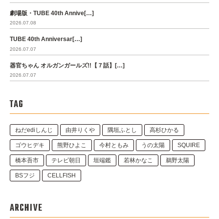
劇場版・TUBE 40th Annive[…]
2026.07.08
TUBE 40th Anniversar[…]
2026.07.07
器官ちゃん オルガンガールズ!!【７話】[…]
2026.07.07
TAG
ねだediしんじ
由井りくや
隅垣ふとし
高杉ひかる
ゴウヒデキ
熊野ひよこ
今村ともみ
うの太陽
SQUIRE
橋本吾市
テレビ朝日
垣端鑑
若林かなこ
鵜野太陽
BSフジ
CELLFISH
ARCHIVE