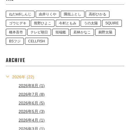
ねだediしんじ
由井りくや
隅垣ふとし
高杉ひかる
ゴウヒデキ
熊野ひよこ
今村ともみ
うの太陽
SQUIRE
橋本吾市
テレビ朝日
垣端鑑
若林かなこ
鵜野太陽
BSフジ
CELLFISH
ARCHIVE
2026年 (22)
2026年8月 (1)
2026年7月 (8)
2026年6月 (5)
2026年5月 (3)
2026年4月 (1)
2026年3月 (1)