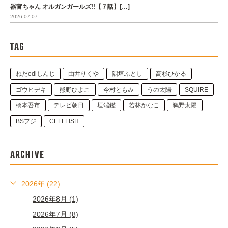
器官ちゃん オルガンガールズ!!【７話】[…]
2026.07.07
TAG
ねだediしんじ
由井りくや
隅垣ふとし
高杉ひかる
ゴウヒデキ
熊野ひよこ
今村ともみ
うの太陽
SQUIRE
橋本吾市
テレビ朝日
垣端鑑
若林かなこ
鵜野太陽
BSフジ
CELLFISH
ARCHIVE
2026年 (22)
2026年8月 (1)
2026年7月 (8)