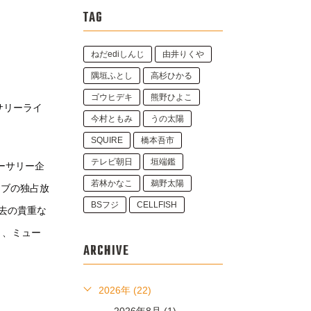
TAG
ねだediしんじ
由井りくや
隅垣ふとし
高杉ひかる
ゴウヒデキ
熊野ひよこ
サリーライ
今村ともみ
うの太陽
SQUIRE
橋本吾市
テレビ朝日
垣端鑑
バーサリー企
若林かなこ
鵜野太陽
イブの独占放
BSフジ
CELLFISH
去の貴重な
き、ミュー
ARCHIVE
2026年 (22)
2026年8月 (1)