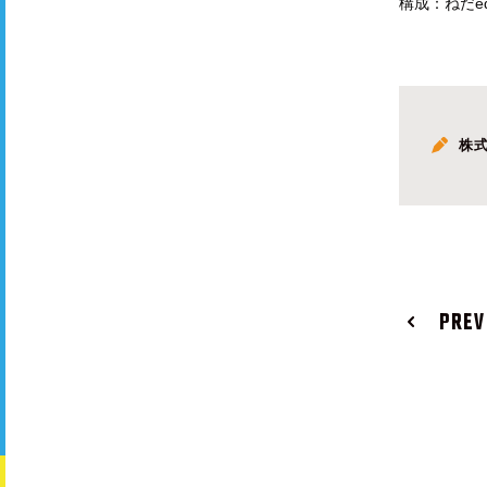
構成：ねだe
株
PREV