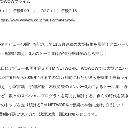
OWOWプライム
9（土）午後6:00 ／ 7/27（土）午後7:15
https://www.wowow.co.jp/music/tmnetwork/
WORKデビュー40周年を記念して11カ月連続の大型特集を展開！アニバー
送・配信に加え、3人のトーク集ほか特別番組がめじろ押し！
月21日にデビュー40周年迎えたTM NETWORK。WOWOWでは大型アニ
024年6月から2025年4月までの11カ月間にわたり彼らを特集！最新ラ
加え、小室哲哉、宇都宮隆、木根尚登のメンバー3人によるトーク集、過
など、数々のスペシャルプログラムを毎月お届けする。自らの時代を築
のトップを走り続けるTM NETWORKの音楽の神髄に触れてほしい！
の番組内容については、決定次第、順次お知らせします。