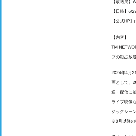
【放送局】W
【日時】6/2
【公式HP】
【内容】
TM NET
ブの独占放
2024年4
画として、2
送・配信に
ライブ映像
ジックシーン
※8月以降