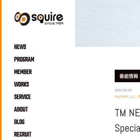
NEWS
PROGRAM
MEMBER
番組情報
WORKS
2024.06.28
SERVICE
ねだediしんじ
,
ABOUT
TM NE
BLOG
Specia
RECRUIT