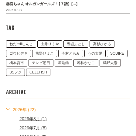
器官ちゃん オルガンガールズ!!【７話】[…]
2026.07.07
TAG
ねだediしんじ
由井りくや
隅垣ふとし
高杉ひかる
ゴウヒデキ
熊野ひよこ
今村ともみ
うの太陽
SQUIRE
橋本吾市
テレビ朝日
垣端鑑
若林かなこ
鵜野太陽
BSフジ
CELLFISH
ARCHIVE
2026年 (22)
2026年8月 (1)
2026年7月 (8)