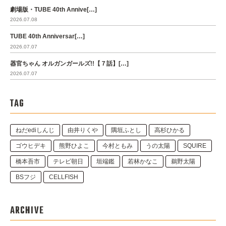
劇場版・TUBE 40th Annive[…]
2026.07.08
TUBE 40th Anniversar[…]
2026.07.07
器官ちゃん オルガンガールズ!!【７話】[…]
2026.07.07
TAG
ねだediしんじ
由井りくや
隅垣ふとし
高杉ひかる
ゴウヒデキ
熊野ひよこ
今村ともみ
うの太陽
SQUIRE
橋本吾市
テレビ朝日
垣端鑑
若林かなこ
鵜野太陽
BSフジ
CELLFISH
ARCHIVE