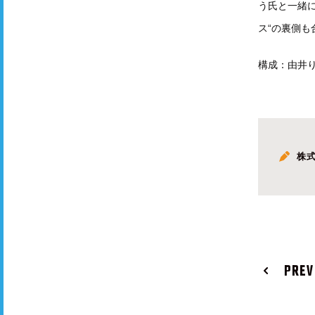
う氏と一緒
ス“の裏側も
構成：由井
株
PREV