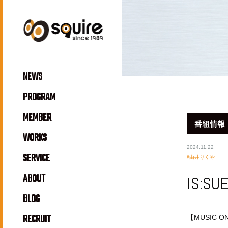
NEWS
PROGRAM
MEMBER
番組情報
WORKS
2024.11.22
SERVICE
由井りくや
ABOUT
IS:SU
BLOG
RECRUIT
【MUSIC ON