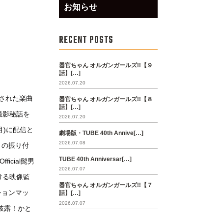
お知らせ
RECENT POSTS
器官ちゃん オルガンガールズ!!【９
話】[…]
2026.07.20
収録された楽曲
器官ちゃん オルガンガールズ!!【８
話】[…]
撮影秘話を
2026.07.20
(月)に配信と
劇場版・TUBE 40th Annive[…]
2026.07.08
y」の振り付
TUBE 40th Anniversar[…]
cial髭男
2026.07.07
ける映像監
器官ちゃん オルガンガールズ!!【７
ションマッ
話】[…]
2026.07.07
で披露！かと