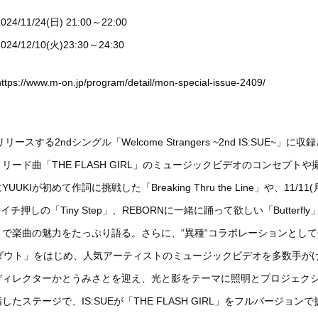
4/11/24(日) 21:00～22:00
4/12/10(火)23:30～24:30
https://www.m-on.jp/program/detail/mon-special-issue-2409/
】
にリリースする2ndシングル「Welcome Strangers ~2nd IS:SUE~」に
リード曲「THE FLASH GIRL」のミュージックビデオのコンセプトや
UKIが初めて作詞に挑戦した「Breaking Thru the Line」や、11/11
イチ押しの「Tiny Step」、REBORNに一緒に踊って欲しい「Butterfl
で楽曲の魅力をたっぷり語る。さらに、“異種“コラボレーションとしてOffi
ーダウト」をはじめ、人気アーティストのミュージックビデオを多数手が
ディレクターかとうみさとを迎え、光と影をテーマに照明とプロジェク
したステージで、IS:SUEが「THE FLASH GIRL」をフルバージョン