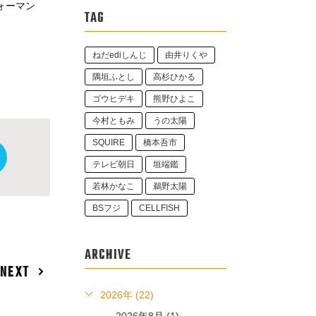
ォーマン
TAG
ねだediしんじ
由井りくや
隅垣ふとし
高杉ひかる
ゴウヒデキ
熊野ひよこ
今村ともみ
うの太陽
SQUIRE
橋本吾市
テレビ朝日
垣端鑑
若林かなこ
鵜野太陽
BSフジ
CELLFISH
ARCHIVE
NEXT
2026年 (22)
2026年8月 (1)