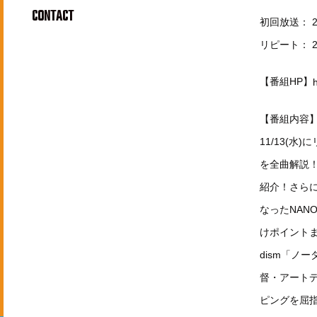
CONTACT
初回放送： 202
リピート： 202
【番組HP】
【番組内容
11/13(水)
を全曲解説！
紹介！さらにYU
なったNANO
けポイントま
dism「ノ
督・アート
ピングを屈指