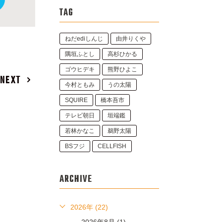
TAG
ねだediしんじ
由井りくや
隅垣ふとし
高杉ひかる
ゴウヒデキ
熊野ひよこ
NEXT
今村ともみ
うの太陽
SQUIRE
橋本吾市
テレビ朝日
垣端鑑
若林かなこ
鵜野太陽
BSフジ
CELLFISH
ARCHIVE
2026年 (22)
2026年8月 (1)