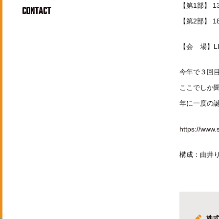
【第1部】 13:
CONTACT
【第2部】 18:
【会 場】LIN
今年で３回目
ここでしか
年に一度の
https://www
構成：由井
株