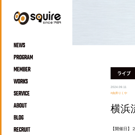
NEWS
PROGRAM
MEMBER
ライブ
WORKS
2024.09.11
SERVICE
由井りくや
ABOUT
横浜流星
BLOG
RECRUIT
【開催日】