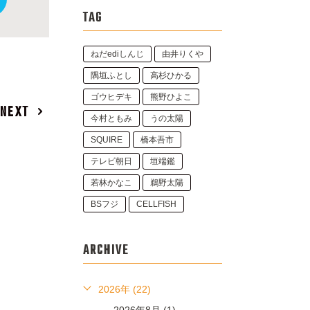
TAG
ねだediしんじ
由井りくや
隅垣ふとし
高杉ひかる
ゴウヒデキ
熊野ひよこ
NEXT
今村ともみ
うの太陽
SQUIRE
橋本吾市
テレビ朝日
垣端鑑
若林かなこ
鵜野太陽
BSフジ
CELLFISH
ARCHIVE
2026年 (22)
2026年8月 (1)