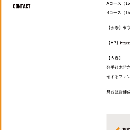
Aコース（15
CONTACT
Bコース（15
【会場】東京 羽
【HP】
https
【内容】
歌手鈴木雅之
念するファ
舞台監督補
株