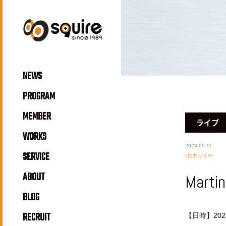
NEWS
PROGRAM
MEMBER
ライブ
WORKS
2023.09.11
SERVICE
由井りくや
ABOUT
Martin
BLOG
RECRUIT
【日時】202