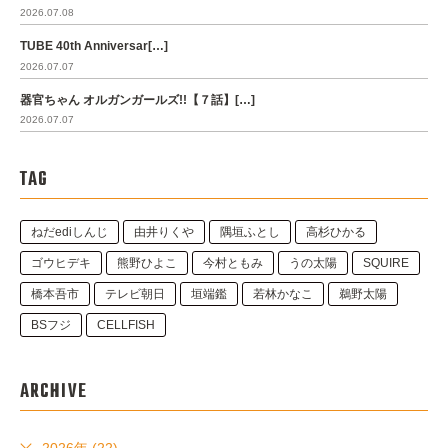
2026.07.08
TUBE 40th Anniversar[…]
2026.07.07
器官ちゃん オルガンガールズ!!【７話】[…]
2026.07.07
TAG
ねだediしんじ
由井りくや
隅垣ふとし
高杉ひかる
ゴウヒデキ
熊野ひよこ
今村ともみ
うの太陽
SQUIRE
橋本吾市
テレビ朝日
垣端鑑
若林かなこ
鵜野太陽
BSフジ
CELLFISH
ARCHIVE
2026年 (22)