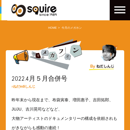
HOME
今月のメガホン
2022.4月５月合併号
ねだediしんじ
昨年末から現在まで、布袋寅泰、増田惠子、吉田拓郎、
JUJU、吉川晃司などなど、
大物アーティストのドキュメンタリーの構成を依頼されも
がきながらも感動の連続！