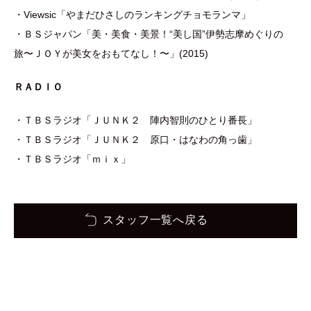
・Viewsic「やまだひさしのランキングチョモランマ」
・ＢＳジャパン「美・美食・美景！“美し国”伊勢志摩めぐりの
旅〜ＪＯＹが美女をおもてなし！〜」(2015)
ＲＡＤＩＯ
・ＴＢＳラジオ「ＪＵＮＫ２ 陣内智則のひとり番長」
・ＴＢＳラジオ「ＪＵＮＫ２ 原口・はなわの角っ歯」
・ＴＢＳラジオ「ｍｉｘ」
スタッフ一覧へ戻る