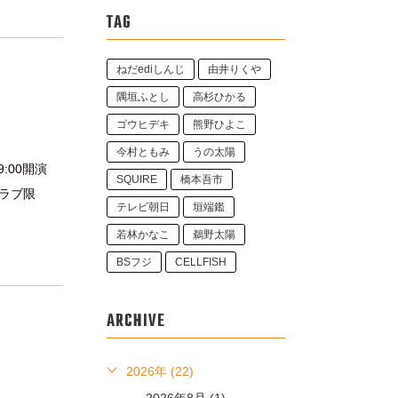
TAG
ねだediしんじ
由井りくや
隅垣ふとし
高杉ひかる
ゴウヒデキ
熊野ひよこ
今村ともみ
うの太陽
:00開演
SQUIRE
橋本吾市
クラブ限
テレビ朝日
垣端鑑
若林かなこ
鵜野太陽
BSフジ
CELLFISH
ARCHIVE
2026年 (22)
2026年8月 (1)