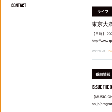
CONTACT
ライブ
東京大
【日時】 20
http://ww
2024.09.23
番組情報
IS:SUE THE 
【MUSIC ON!
on.jp/progr