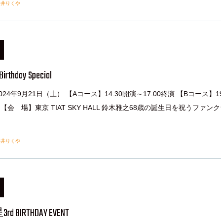
由井りくや
Birthday Special
24年9月21日（土） 【Aコース】14:30開演～17:00終演 【Bコース】19
演 【会 場】東京 TIAT SKY HALL 鈴木雅之68歳の誕生日を祝うファン
]
由井りくや
BIRTHDAY EVENT