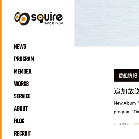
NEWS
PROGRAM
MEMBER
番組情報
WORKS
追加放送決定！ 
SERVICE
New Album
ABOUT
program “T
BLOG
2024.09.23
ね
RECRUIT