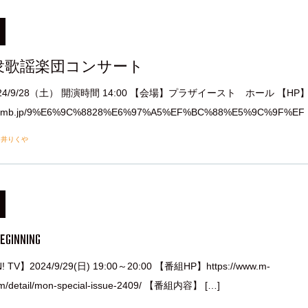
衆歌謡楽団コンサート
24/9/28（土） 開演時間 14:00 【会場】プラザイースト ホール 【HP
w.tpmb.jp/9%E6%9C%8828%E6%97%A5%EF%BC%88%E5%9C%9F%EF 
由井りくや
BEGINNING
 TV】2024/9/29(日) 19:00～20:00 【番組HP】https://www.m-
am/detail/mon-special-issue-2409/ 【番組内容】 […]