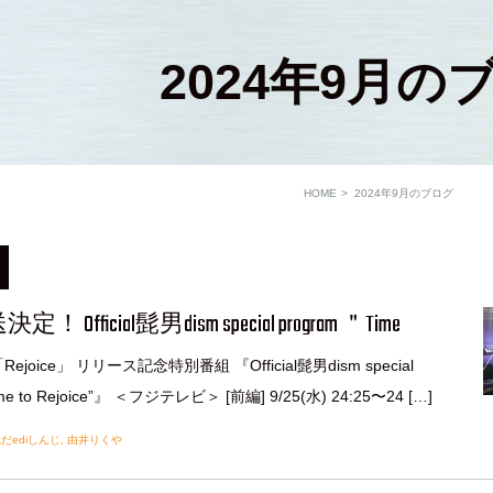
2024年9月の
HOME
2024年9月のブログ
Official髭男dism special program ＂Time
「Rejoice」 リリース記念特別番組 『Official髭男dism special
ime to Rejoice”』 ＜フジテレビ＞ [前編] 9/25(水) 24:25〜24 […]
だediしんじ
,
由井りくや