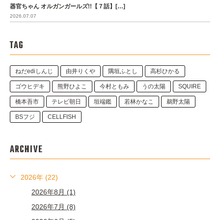
器官ちゃん オルガンガールズ!!【７話】[…]
2026.07.07
TAG
ねだediしんじ
由井りくや
隅垣ふとし
高杉ひかる
ゴウヒデキ
熊野ひよこ
今村ともみ
うの太陽
SQUIRE
橋本吾市
テレビ朝日
垣端鑑
若林かなこ
鵜野太陽
BSフジ
CELLFISH
ARCHIVE
2026年 (22)
2026年8月 (1)
2026年7月 (8)