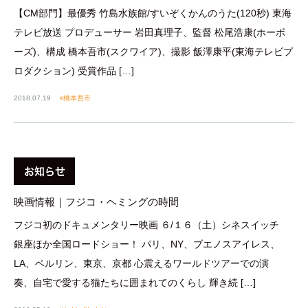
【CM部門】最優秀 竹島水族館/すいぞくかんのうた(120秒) 東海
テレビ放送 プロデューサー 岩田真理子、監督 松尾浩康(ホーボ
ーズ)、構成 橋本吾市(スクワイア)、撮影 飯澤康平(東海テレビプ
ロダクション) 受賞作品 […]
2018.07.19
橋本吾市
お知らせ
映画情報｜フジコ・ヘミングの時間
フジコ初のドキュメンタリー映画 ６/１６（土）シネスイッチ
銀座ほか全国ロードショー！ パリ、NY、ブエノスアイレス、
LA、ベルリン、東京、京都 心震えるワールドツアーでの演
奏、自宅で愛する猫たちに囲まれてのくらし 輝き続 […]