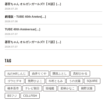
器官ちゃん オルガンガールズ!!【８話】[…]
2026.07.20
劇場版・TUBE 40th Annive[…]
2026.07.08
TUBE 40th Anniversar[…]
2026.07.07
器官ちゃん オルガンガールズ!!【７話】[…]
2026.07.07
TAG
ねだediしんじ
由井りくや
隅垣ふとし
高杉ひかる
ゴウヒデキ
熊野ひよこ
今村ともみ
うの太陽
SQUIRE
橋本吾市
テレビ朝日
垣端鑑
若林かなこ
鵜野太陽
BSフジ
CELLFISH