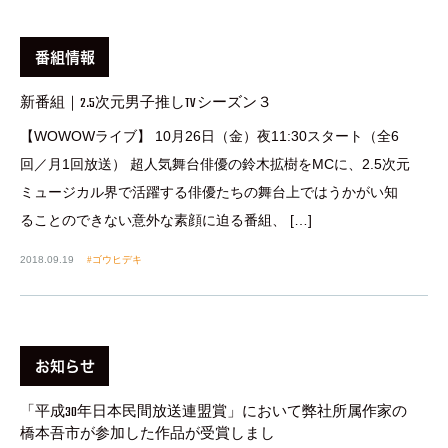
番組情報
新番組｜2.5次元男子推しTV シーズン３
【WOWOWライブ】 10月26日（金）夜11:30スタート（全6
回／月1回放送） 超人気舞台俳優の鈴木拡樹をMCに、2.5次元
ミュージカル界で活躍する俳優たちの舞台上ではうかがい知
ることのできない意外な素顔に迫る番組、 […]
2018.09.19
ゴウヒデキ
お知らせ
「平成30年日本民間放送連盟賞」において弊社所属作家の
橋本吾市が参加した作品が受賞しまし