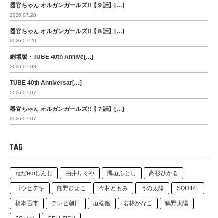
器官ちゃん オルガンガールズ!!【９話】[…]
2026.07.20
器官ちゃん オルガンガールズ!!【８話】[…]
2026.07.20
劇場版・TUBE 40th Annive[…]
2026.07.08
TUBE 40th Anniversar[…]
2026.07.07
器官ちゃん オルガンガールズ!!【７話】[…]
2026.07.07
TAG
ねだediしんじ
由井りくや
隅垣ふとし
高杉ひかる
ゴウヒデキ
熊野ひよこ
今村ともみ
うの太陽
SQUIRE
橋本吾市
テレビ朝日
垣端鑑
若林かなこ
鵜野太陽